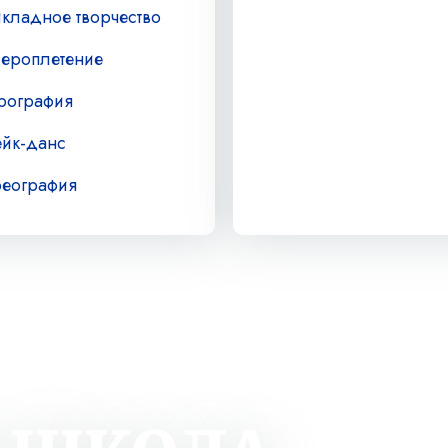
кладное творчество
сероплетение
рография
ейк-данс
реография