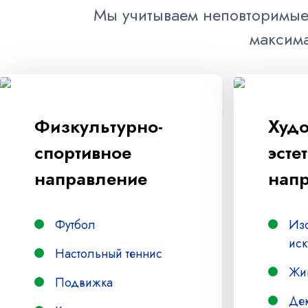
Мы учитываем неповторимые
максима
Физкультурно-
Худо
спортивное
эсте
направление
нап
Футбол
Из
иск
Настольный теннис
Жи
Подвижка
Де