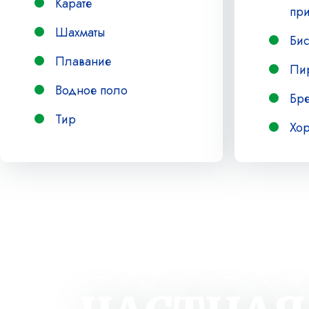
Карате
при
Шахматы
Би
Плавание
Пи
Водное поло
Бр
Тир
Хо