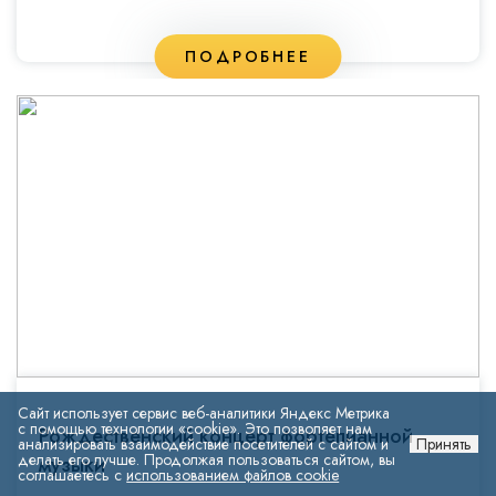
ПОДРОБНЕЕ
Сайт использует сервис веб-аналитики Яндекс Метрика
с помощью технологии «cookie». Это позволяет нам
Рождественский концерт фортепианной
анализировать взаимодействие посетителей с сайтом и
Принять
делать его лучше. Продолжая пользоваться сайтом, вы
музыки
соглашаетесь с
использованием файлов cookie