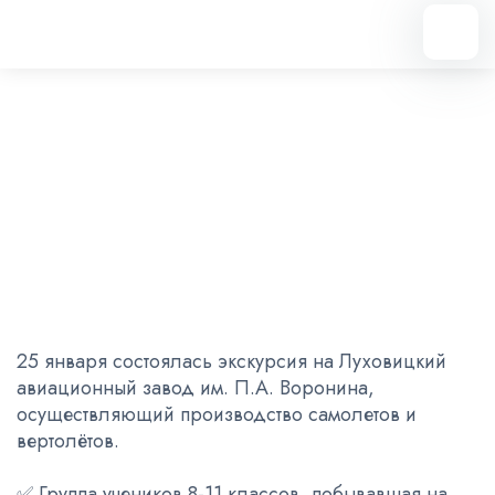
Вернуться назад
Луховицкий авиационный
завод им. П.А. Воронина
25.01.2023
25 января состоялась экскурсия на Луховицкий
авиационный завод им. П.А. Воронина,
осуществляющий производство самолетов и
вертолётов.
✅ Группа учеников 8-11 классов, побывавшая на