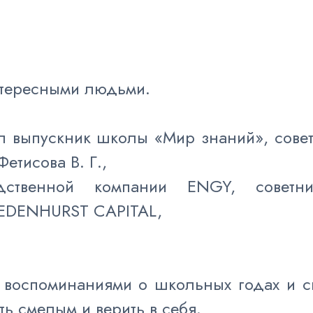
нтересными людьми.
ал выпускник школы «Мир знаний», совет
тисова В. Г.,
дственной компании ENGY, советни
 EDENHURST CAPITAL,
 воспоминаниями о школьных годах и св
ть смелым и верить в себя.