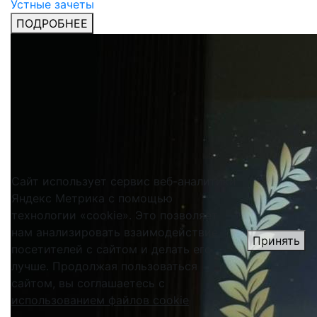
Устные зачеты
ПОДРОБНЕЕ
Сайт использует сервис веб-аналитики
Яндекс Метрика с помощью
технологии «cookie». Это позволяет
нам анализировать взаимодействие
Принять
посетителей с сайтом и делать его
лучше. Продолжая пользоваться
сайтом, вы соглашаетесь с
использованием файлов cookie