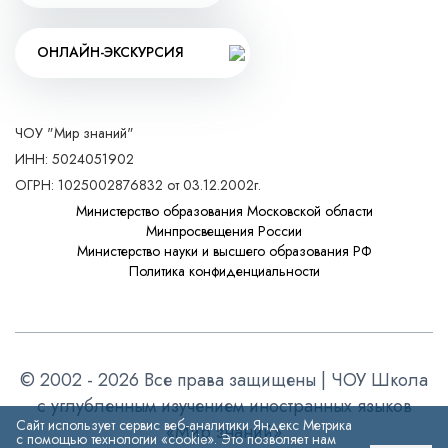
ОНЛАЙН-ЭКСКУРСИЯ
ЧОУ "Мир знаний"
ИНН: 5024051902
ОГРН: 1025002876832 от 03.12.2002г.
Министерство образования Московской области
Минпросвещения России
Министерство науки и высшего образования РФ
Политика конфиденциальности
© 2002 - 2026 Все права защищены | ЧОУ Школа
с углубленным изучением иностранных языков
Сайт использует сервис веб-аналитики Яндекс Метрика
«Мир знаний»
с помощью технологии «cookie». Это позволяет нам