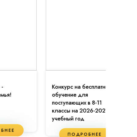
Конкурс на бесплатное
Праздн
обучение для
81-й г
поступающих в 8-11
классы на 2026-2027
учебный год
П
ПОДРОБНЕЕ