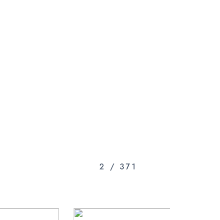
3
/
371