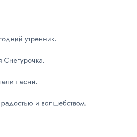
годний утренник.
я Снегурочка.
пели песни.
 радостью и волшебством.