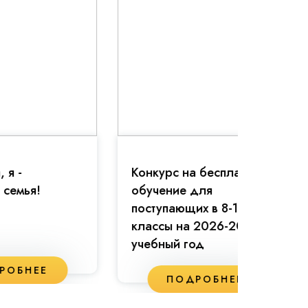
Конкурс на бесплатное
Праздн
обучение для
81-й г
поступающих в 8-11
классы на 2026-2027
учебный год
П
ПОДРОБНЕЕ