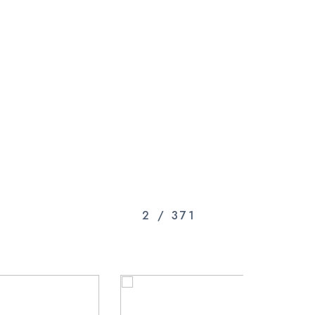
3
/
371