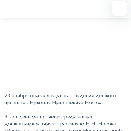
Вернуться назад
«Время даром не теряйте -
книги Носова читайте!»
25.11.2024
23 ноября отмечается день рождения детского
писателя - Николая Николаевича Носова.
В этот день мы провели среди наших
дошкольников квиз по рассказам Н.Н. Носова
«Время даром не теряйте - книги Носова читайте!».