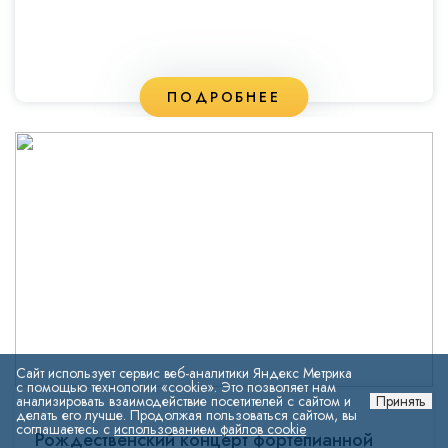
ПОДРОБНЕЕ
Сайт использует сервис веб-аналитики Яндекс Метрика
с помощью технологии «cookie». Это позволяет нам
анализировать взаимодействие посетителей с сайтом и
Принять
делать его лучше. Продолжая пользоваться сайтом, вы
соглашаетесь с
использованием файлов cookie
Рождественский концерт фортепианной